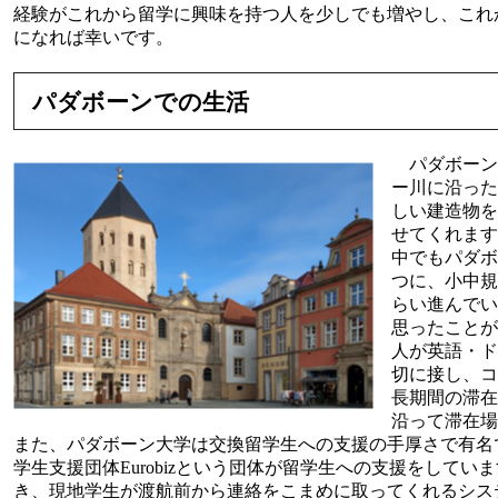
経験がこれから留学に興味を持つ人を少しでも増やし、これ
になれば幸いです。
パダボーンでの生活
パダボーンは
ー川に沿った
しい建造物を
せてくれます
中でもパダボ
つに、小中規
らい進んでい
思ったことが
人が英語・ド
切に接し、コ
長期間の滞在
沿って滞在場
また、パダボーン大学は交換留学生への支援の手厚さで有名
学生支援団体Eurobizという団体が留学生への支援をして
き、現地学生が渡航前から連絡をこまめに取ってくれるシス