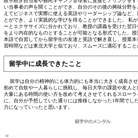
政手続き担当者や難民キャンプ管理者に直接ヒアリングをす
い当事者の声を聞くことができ、自分のその後の興味分野を
えてビジネスで実際に使える英語やリーダーシップ論など、
とができ、より実践的な学びを得ることができました。 私
ーとエクササイズに分かれており、教授の講義を受けた翌日
をより内在的なものとすることが可能となる形式でした。授
本語で自習してから留学生の友達と英語で解き直し、授業本
習時間などは東北大学と似ており、スムーズに適応するこ
留学中に成長できたこと
留学は自分の精神的にも体力的にも本当に大きく成長させ
初めて自炊や一人暮らしに挑戦し、毎日大学の課題や友人と
大量にある時間の使い方を改めて考えさせてくれるスローラ
に、自分が予想していた通りには推移しなかった1年間でし
力になっていったと思います。