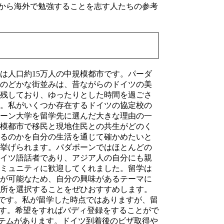
から海外で勉強することを志す人たちの参考
人口約15万人の中規模都市です。パーダ
のどかな街並みは、昔ながらのドイツの美
残しており、ゆったりとした時間を過ごさ
。私がいくつか存在するドイツの協定校の
ーン大学を留学先に選んだ大きな理由の一
模都市で移民と現地住民との共生がどのく
るのかを自分の生活を通じて確かめたいと
挙げられます。パダボーンではほとんどの
イツ語話者であり、アジア人の自分にも親
ミュニティに歓迎してくれました。留学は
が可能なため、自分の興味があるテーマに
所を選択することをぜひおすすめします。
です。私が留学した時点ではありますが、留
います。希望をすればバディ登録をすることがで
テムがあります。ドイツ到着後のビザ取得や