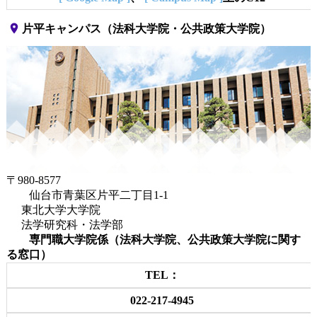
place
片平キャンパス（法科大学院・公共政策大学院）
〒980-8577
仙台市青葉区片平二丁目1-1
東北大学大学院
法学研究科・法学部
専門職大学院係（法科大学院、公共政策大学院に関す
る窓口）
TEL：
022-217-4945