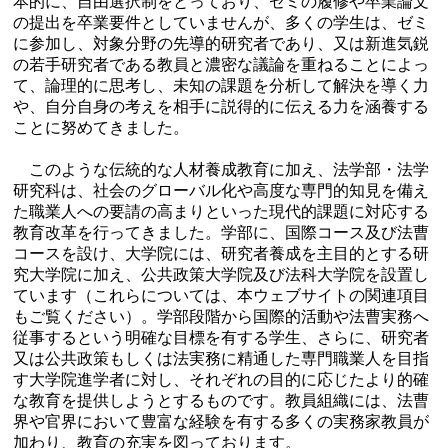
本的に、自由選択制をとっており、ゼミの履修や卒業論文
の提出を卒業要件としていませんが、多くの学生は、ゼミ
に参加し、対象分野の先導的研究者であり、又は新進気鋭
の若手研究者である教員と濃密な議論を重ねることによっ
て、論理的に思考し、未知の課題を分析して解決を導く力
や、自分自身の考えを相手に説得的に伝える力を涵養する
ことに努めてきました。
このような伝統的な人材養成教育に加え、法学部・法学
研究科は、社会のグローバル化や高度な専門的知見を備え
た職業人への要請の高まりといった現代的課題に対応する
教育改革を行ってきました。学部に、国際コース及び法曹
コースを設け、大学院には、研究者養成を主目的とする研
究大学院に加え、公共政策大学院及び法科大学院を設置し
ています（これらについては、本ウェブサイトの関連項目
もご覧ください）。学部段階から国際的活動や法曹実務へ
従事するという明確な目標を有する学生、さらに、研究者
又は公共政策もしくは法実務に精通した専門職業人を目指
す大学院進学者に対し、それぞれの目的に応じたより的確
な教育を提供しようとするものです。教員組織には、法曹
界や官界において豊富な経験を有する多くの実務家教員が
加わり、教育の充実を図っております。