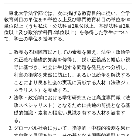
東北大学法学部では、次に掲げる教育目的に従い、全学
教育科目の単位を39単位以上及び専門教育科目の単位を90
単位以上（うち私法・公法科目2単位以上、基礎法科目2単
位以上及び政治学科目2単位以上）を修得した学生につい
て、学士の学位を授与する。
教養ある国際市民としての素養を備え、法学・政治学
の正確な基礎的知識を修得し、鋭い正義感と幅広い視
野に基づき、社会に生起する問題を発見かつ分析し、
利害の衝突を未然に防止し、あるいは紛争を解決する
ことにより良き社会の実現に貢献する人材（法政ジェ
ネラリスト）を養成する。
法学・政治学における学術研究または高度専門職（法
政スペシャリスト）となるために共通の前提となる基
礎的知識・素養と幅広い見識を有する人材を涵養す
る。
グローバル社会において、指導的・中核的役割を果た
す自覚と展望を持ち、その基となる国際的視野とコミ