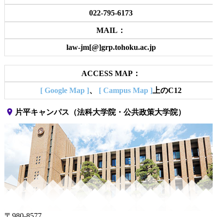
022-795-6173
MAIL：
law-jm[@]grp.tohoku.ac.jp
ACCESS MAP：
[ Google Map ]
、
[ Campus Map ]
上のC12
place
片平キャンパス（法科大学院・公共政策大学院）
〒980-8577