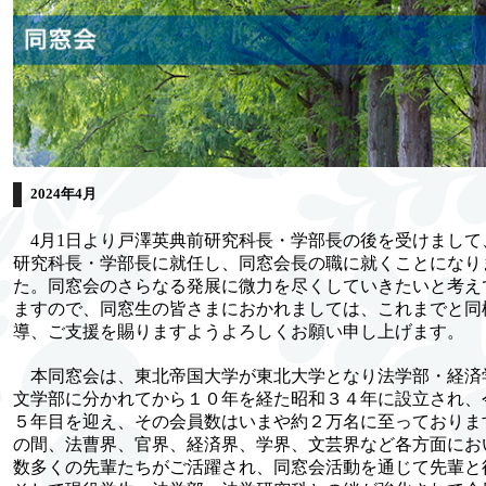
2024年4月
4月1日より戸澤英典前研究科長・学部長の後を受けまして
研究科長・学部長に就任し、同窓会長の職に就くことになり
た。同窓会のさらなる発展に微力を尽くしていきたいと考え
ますので、同窓生の皆さまにおかれましては、これまでと同
導、ご支援を賜りますようよろしくお願い申し上げます。
本同窓会は、東北帝国大学が東北大学となり法学部・経済
文学部に分かれてから１０年を経た昭和３４年に設立され、
５年目を迎え、その会員数はいまや約２万名に至っておりま
の間、法曹界、官界、経済界、学界、文芸界など各方面にお
数多くの先輩たちがご活躍され、同窓会活動を通じて先輩と