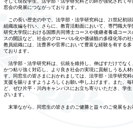
そして現役学生、法学部・法学研究科との絆が強化されて今
窓会の発展につながっております。
この長い歴史の中で、法学部・法学研究科は、21世紀初頭
組織改編を行い、さらに、教育活動面において、専門職大学
研究大学院における国際共同博士コースや後継者養成コース
スの開設など、社会のグローバル化や価値観の多様化等の社
教員組織には、法曹界や官界において豊富な経験を有する多
ております。
法学部・法学研究科は、伝統を維持し、伸ばすだけでなく
かつ粘り強く対応し、より良き社会の実現に貢献しうる人材
す。同窓生の皆さまにおかれましては、法学部・法学研究科
支援を賜りますようよろしくお願い申し上げます。また、毎
ど、ぜひ片平・川内キャンパスにお立ち寄りいただき、学生
ざいます。
末筆ながら、同窓生の皆さまのご健勝と益々のご発展をお