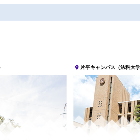
place
）
片平キャンパス（法科大