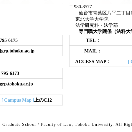
〒980-8577
仙台市青葉区片平二
東北大学大学院
法学研究科・法学部
）
専門職大学院係（法科大
795-6175
TEL：
grp.tohoku.ac.jp
MAIL：
ACCESS MAP：
[ 
-795-6173
grp.tohoku.ac.jp
、
[ Campus Map ]
上のC12
6
Graduate School / Faculty of Law,
Tohoku University.
All Rig