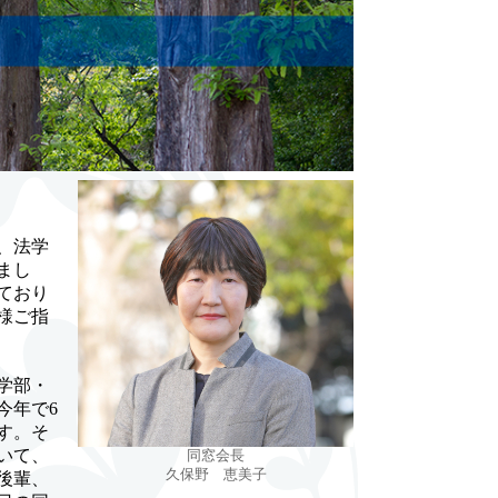
、法学
まし
ており
様ご指
学部・
今年で6
す。そ
いて、
同窓会長
久保野 恵美子
後輩、