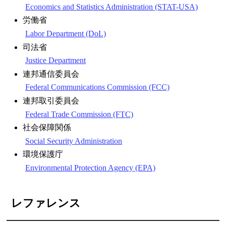
Economics and Statistics Administration (STAT-USA)
労働省
Labor Department (DoL)
司法省
Justice Department
連邦通信委員会
Federal Communications Commission (FCC)
連邦取引委員会
Federal Trade Commission (FTC)
社会保障関係
Social Security Administration
環境保護庁
Environmental Protection Agency (EPA)
レファレンス