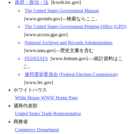
政府・政治・法
[lcweb.loc.gov]
The United States Government Manual
[www.govinfo.gov]—検索ならここ。
The United States Government Printing Office (GPO)
[www.access.gpo.gov]
National Archives and Records Administration
[www.nara.gov]—歴史文書を含む
FEDSTATS
[www.fedstats.gov]—-統計資料はこ
こ。
連邦選挙委員会 (Federal Election Commission)
[www.fec.gov]
ホワイトハウス
White House WWW Home Page
通商代表部
United States Trade Representative
商務省
Commerce Department