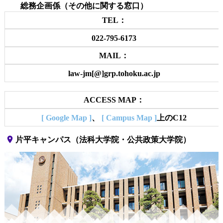
総務企画係（その他に関する窓口）
TEL：
022-795-6173
MAIL：
law-jm[@]grp.tohoku.ac.jp
ACCESS MAP：
[ Google Map ]
、
[ Campus Map ]
上のC12
place
片平キャンパス（法科大学院・公共政策大学院）