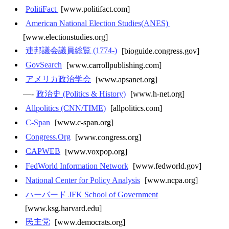
PolitiFact
[www.politifact.com]
American National Election Studies(ANES)
[www.electionstudies.org]
連邦議会議員総覧 (1774-)
[bioguide.congress.gov]
GovSearch
[www.carrollpublishing.com]
アメリカ政治学会
[www.apsanet.org]
—-
政治史 (Politics & History)
[www.h-net.org]
Allpolitics (CNN/TIME)
[allpolitics.com]
C-Span
[www.c-span.org]
Congress.Org
[www.congress.org]
CAPWEB
[www.voxpop.org]
FedWorld Information Network
[www.fedworld.gov]
National Center for Policy Analysis
[www.ncpa.org]
ハーバード JFK School of Government
[www.ksg.harvard.edu]
民主党
[www.democrats.org]