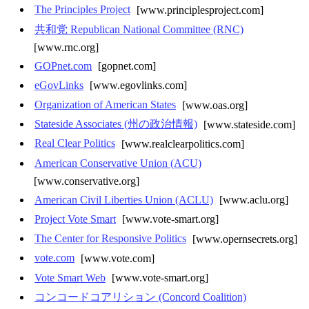
The Principles Project
[www.principlesproject.com]
共和党 Republican National Committee (RNC)
[www.rnc.org]
GOPnet.com
[gopnet.com]
eGovLinks
[www.egovlinks.com]
Organization of American States
[www.oas.org]
Stateside Associates (州の政治情報)
[www.stateside.com]
Real Clear Politics
[www.realclearpolitics.com]
American Conservative Union (ACU)
[www.conservative.org]
American Civil Liberties Union (ACLU)
[www.aclu.org]
Project Vote Smart
[www.vote-smart.org]
The Center for Responsive Politics
[www.opernsecrets.org]
vote.com
[www.vote.com]
Vote Smart Web
[www.vote-smart.org]
コンコードコアリション (Concord Coalition)