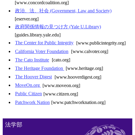
[www.concordcoalition.org]
政治、法、社会 (Government, Law and Society)
[eserver.org]
政府関係情報の見つけ方 (Yale U.Library)
[guides.library.yale.edu]
The Center for Public Integrity
[www.publicintegrity.org]
California Voter Foundation
[www.calvoter.org]
The Cato Institute
[cato.org]
The Heritage Foundation
[www.heritage.org]
The Hoover Digest
[www.hooverdigest.org]
MoveOn.org
[www.moveon.org]
Public Citizen
[www.citizen.org]
Patchwork Nation
[www.patchworknation.org]
法学部