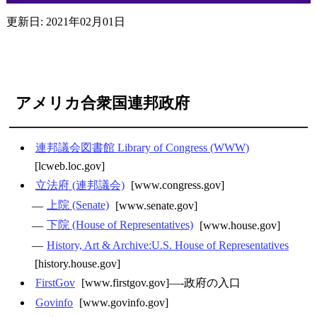
更新日: 2021年02月01日
アメリカ合衆国連邦政府
連邦議会図書館 Library of Congress (WWW)
[lcweb.loc.gov]
立法府 (連邦議会)
[www.congress.gov]
—
上院 (Senate)
[www.senate.gov]
—
下院 (House of Representatives)
[www.house.gov]
—
History, Art & Archive:U.S. House of Representatives
[history.house.gov]
FirstGov
[www.firstgov.gov]—-政府の入口
Govinfo
[www.govinfo.gov]