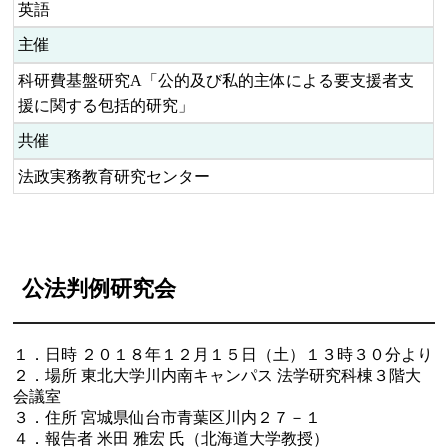
英語
主催
科研費基盤研究A「公的及び私的主体による要支援者支
援に関する包括的研究」
共催
法政実務教育研究センター
公法判例研究会
１．日時 ２０１８年１２月１５日（土）１３時３０分より
２．場所 東北大学川内南キャンパス 法学研究科棟３階大
会議室
３．住所 宮城県仙台市青葉区川内２７－１
４．報告者 米田 雅宏 氏（北海道大学教授）