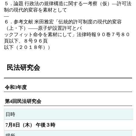
５．論題 行政法の規律構造に関する一考察（仮）—許可法
制の現代的変容を素材として
—
６．参考文献 米田雅宏「伝統的許可制度の現代的変容
（上・下）――原子炉設置許可とバ
ックフィット命令を素材にして」法律時報９０巻７号８０
頁以下、８号９６頁
以下（２０１８年））
民法研究会
令和3年度
第4回民法研究会
日時
7月8日（木） 午後３時
場所