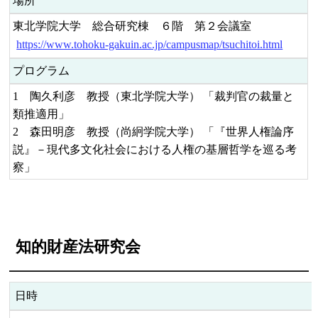
場所
東北学院大学 総合研究棟 ６階 第２会議室
https://www.tohoku-gakuin.ac.jp/campusmap/tsuchitoi.html
プログラム
1 陶久利彦 教授（東北学院大学） 「裁判官の裁量と
類推適用」
2 森田明彦 教授（尚絅学院大学） 「『世界人権論序
説』－現代多文化社会における人権の基層哲学を巡る考
察」
知的財産法研究会
日時