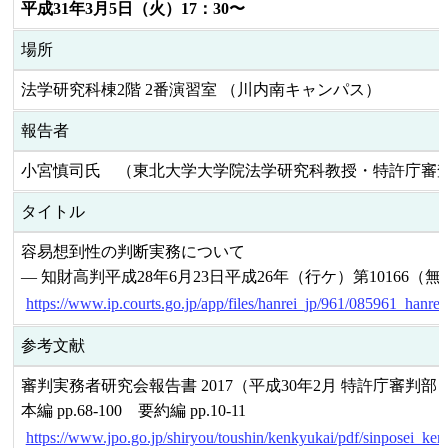
平成31年3月5日（火）17：30〜
場所
法学研究科棟2階 2番演習室 （川内南キャンパス）
報告者
小宮慎司氏 （東北大学大学院法学研究科教授・特許庁審
タイトル
容易想到性の判断実務について
― 知財高判平成28年6月23日平成26年（行ケ）第10166
https://www.ip.courts.go.jp/app/files/hanrei_jp/961/085961_hanrei
参考文献
審判実務者研究会報告書 2017（平成30年2月 特許庁審判部
本編 pp.68-100 要約編 pp.10-11
https://www.jpo.go.jp/shiryou/toushin/kenkyukai/pdf/sinposei_k