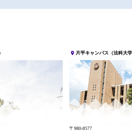
place
）
片平キャンパス（法科大
〒980-8577