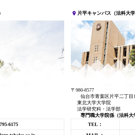
place
）
片平キャンパス（法科大
〒980-8577
仙台市青葉区片平二
東北大学大学院
法学研究科・法学部
）
専門職大学院係（法科大
795-6175
TEL：