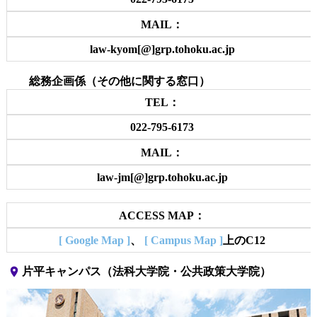
MAIL：
law-kyom[@]grp.tohoku.ac.jp
総務企画係（その他に関する窓口）
TEL：
022-795-6173
MAIL：
law-jm[@]grp.tohoku.ac.jp
ACCESS MAP：
[ Google Map ]
、
[ Campus Map ]
上のC12
place
片平キャンパス（法科大学院・公共政策大学院）