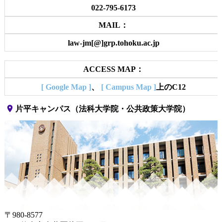
022-795-6173
MAIL：
law-jm[@]grp.tohoku.ac.jp
ACCESS MAP：
[ Google Map ]
、
[ Campus Map ]
上のC12
place
片平キャンパス（法科大学院・公共政策大学院）
〒980-8577