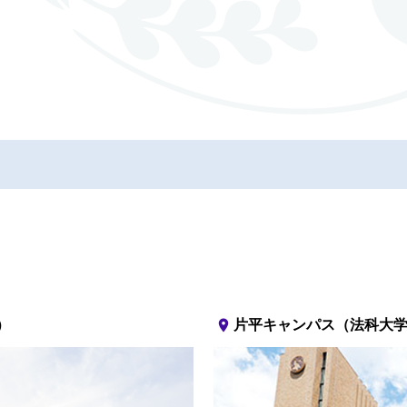
place
）
片平キャンパス（法科大