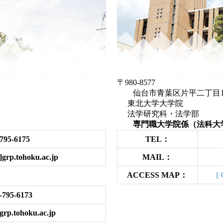
〒980-8577
仙台市青葉区片平二
東北大学大学院
法学研究科・法学部
）
専門職大学院係（法科大
795-6175
TEL：
grp.tohoku.ac.jp
MAIL：
ACCESS MAP：
[ 
-795-6173
grp.tohoku.ac.jp