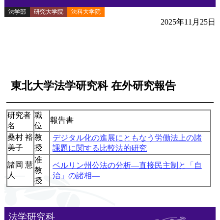
法学部
研究大学院
法科大学院
研究成果・社会貢献
2025年11月25日
東北大学法学研究科 在外研究報告
研究者
職
報告書
名
位
桑村 裕
教
デジタル化の進展にともなう労働法上の諸
美子
授
課題に関する比較法的研究
准
諸岡 慧
ベルリン州公法の分析―直接民主制と「自
教
人
治」の諸相―
授
法学研究科