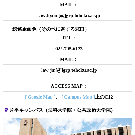
MAIL：
law-kyom[@]grp.tohoku.ac.jp
総務企画係（その他に関する窓口）
TEL：
022-795-6173
MAIL：
law-jm[@]grp.tohoku.ac.jp
ACCESS MAP：
[ Google Map ]
、
[ Campus Map ]
上のC12
place
片平キャンパス（法科大学院・公共政策大学院）