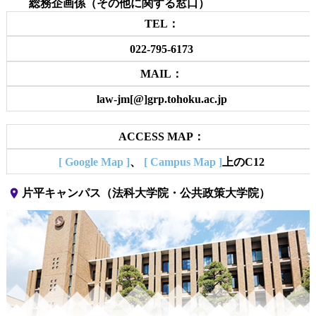
総務企画係（その他に関する窓口）
TEL：
022-795-6173
MAIL：
law-jm[@]grp.tohoku.ac.jp
ACCESS MAP：
[ Google Map ]
、
[ Campus Map ]
上のC12
place
片平キャンパス（法科大学院・公共政策大学院）