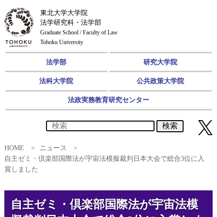
東北大学大学院
法学研究科・法学部
Graduate School / Faculty of Law
Tohoku University
法学部
研究大学院
法科大学院
公共政策大学院
法政実務教育研究センター
検索
HOME
ニュース
自主ゼミ・倶楽部国際法が宇宙法模擬裁判日本大会で総合3位に入
賞しました
自主ゼミ・倶楽部国際法が宇宙法模