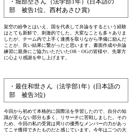
・堀部空さん（法学部1年）(日本語の
部 被告1位、西村あさひ賞)
架空の紛争とはいえ、国を代表して弁論をするという経験
はとても新鮮で、刺激的でした。大変なことも多々ありま
したが、チーム内で上手く連携を取りながら準備に励んだ
ことが、良い結果に繋がったと思います。書面作成や弁論
練習に親身にご協力いただいたOB・OGの皆様や、先輩方
に心より感謝を申し上げます。
・最住和世さん（法学部1年）(日本語の
部 被告3位)
今回から初めて本格的に国際法を学習したので、自分の知
識が至らない部分も多く、リサーチに苦戦しました。その
ため、今回の私の受賞は周りの優秀なメンバーの力があっ
てこそ獲得できたものだと感じています。今年は二つの大