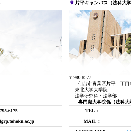
place
）
片平キャンパス（法科大
〒980-8577
仙台市青葉区片平二
東北大学大学院
法学研究科・法学部
）
専門職大学院係（法科大
795-6175
TEL：
grp.tohoku.ac.jp
MAIL：