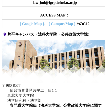
law-jm[@]grp.tohoku.ac.jp
ACCESS MAP：
[ Google Map ]
、
[ Campus Map ]
上のC12
place
片平キャンパス（法科大学院・公共政策大学院）
〒980-8577
仙台市青葉区片平二丁目1-1
東北大学大学院
法学研究科・法学部
専門職大学院係（法科大学院、公共政策大学院に関す