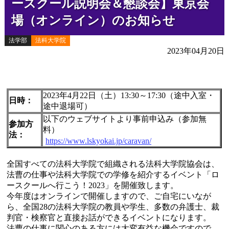
ースクール説明会＆懇談会】東京会
場（オンライン）のお知らせ
法学部
法科大学院
説明会・イベント
2023年04月20日
2023年4月22日（土）13:30～17:30（途中入室・
日時：
途中退場可）
以下のウェブサイトより事前申込み（参加無
参加方
料）
法：
https://www.lskyokai.jp/caravan/
全国すべての法科大学院で組織される法科大学院協会は、
法曹の仕事や法科大学院での学修を紹介するイベント「ロ
ースクールへ行こう！2023」を開催致します。
今年度はオンラインで開催しますので、ご自宅にいなが
ら、全国28の法科大学院の教員や学生、多数の弁護士、裁
判官・検察官と直接お話ができるイベントになります。
法曹の仕事に関心のある方には大変有益な機会ですので、