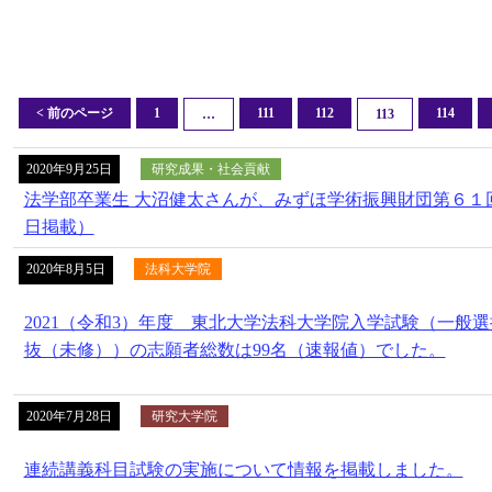
< 前のページ
1
111
112
114
…
113
2020年9月25日
研究成果・社会貢献
法学部卒業生 大沼健太さんが、みずほ学術振興財団第６１回懸
日掲載）
2020年8月5日
法科大学院
2021（令和3）年度 東北大学法科大学院入学試験（一般
抜（未修））の志願者総数は99名（速報値）でした。
2020年7月28日
研究大学院
連続講義科目試験の実施について情報を掲載しました。