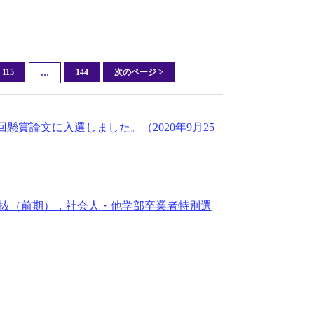
115
144
次のページ >
…
賞論文に入選しました。（2020年9月25
選抜（前期），社会人・他学部卒業者特別選