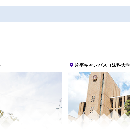
place
）
片平キャンパス（法科大