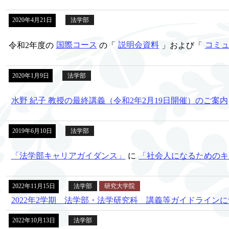
2020年4月21日
法学部
令和2年度の
国際コース
の「
説明会資料
」および「
コミ
2020年1月9日
法学部
水野 紀子 教授の最終講義（令和2年2月19日開催）のご案内
2019年6月10日
法学部
「法学部キャリアガイダンス」
に
「社会人になるためのキ
2022年11月15日
法学部
研究大学院
2022年2学期 法学部・法学研究科 講義等ガイドライン
2022年10月13日
法学部