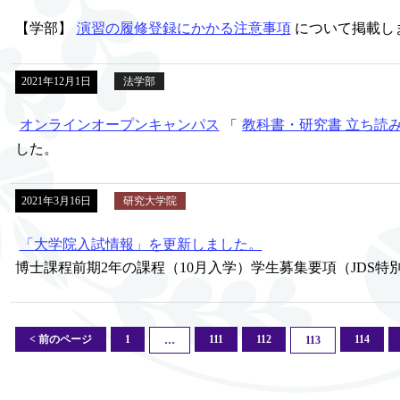
【学部】
演習の履修登録にかかる注意事項
について掲載し
2021年12月1日
法学部
オンラインオープンキャンパス
「
教科書・研究書 立ち読
した。
2021年3月16日
研究大学院
「大学院入試情報」を更新しました。
博士課程前期2年の課程（10月入学）学生募集要項（JDS特
< 前のページ
1
111
112
114
…
113