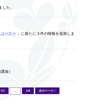
ました。
みコーナー
」に新たに３件の情報を追加しま
別選抜）
115
144
次のページ >
…