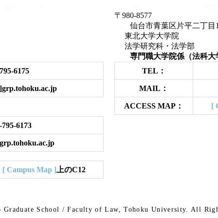
〒980-8577
仙台市青葉区片平二
東北大学大学院
法学研究科・法学部
）
専門職大学院係（法科大
795-6175
TEL：
grp.tohoku.ac.jp
MAIL：
ACCESS MAP：
[ 
-795-6173
grp.tohoku.ac.jp
、
[ Campus Map ]
上のC12
6
Graduate School / Faculty of Law,
Tohoku University.
All Rig