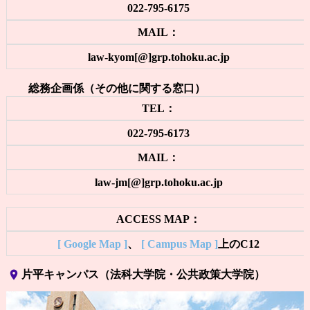
022-795-6175
MAIL：
law-kyom[@]grp.tohoku.ac.jp
総務企画係（その他に関する窓口）
TEL：
022-795-6173
MAIL：
law-jm[@]grp.tohoku.ac.jp
ACCESS MAP：
[ Google Map ]
、
[ Campus Map ]
上のC12
place
片平キャンパス（法科大学院・公共政策大学院）