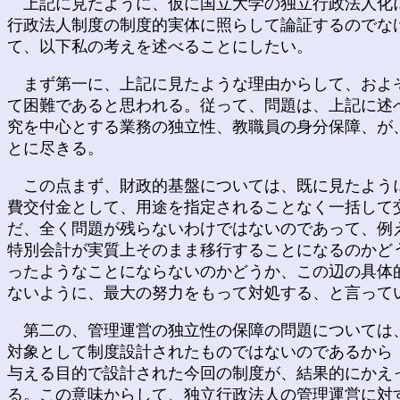
上記に見たように、仮に国立大学の独立行政法人化に
行政法人制度の制度的実体に照らして論証するのでな
て、以下私の考えを述べることにしたい。
まず第一に、上記に見たような理由からして、およそ
て困難であると思われる。従って、問題は、上記に述
究を中心とする業務の独立性、教職員の身分保障、が
とに尽きる。
この点まず、財政的基盤については、既に見たように
費交付金として、用途を指定されることなく一括して
だ、全く問題が残らないわけではないのであって、例
特別会計が実質上そのまま移行することになるのかど
ったようなことにならないのかどうか、この辺の具体
ないように、最大の努力をもって対処する、と言って
第二の、管理運営の独立性の保障の問題については、
対象として制度設計されたものではないのであるから
与える目的で設計された今回の制度が、結果的にかえ
る。この意味からして、独立行政法人の管理運営に対