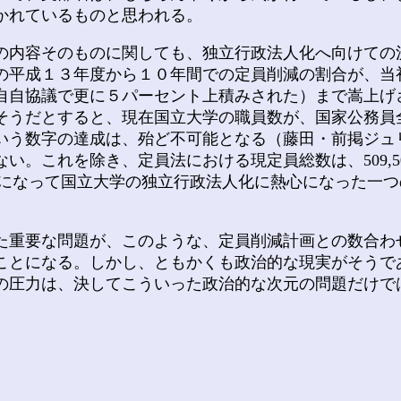
かれているものと思われる。
内容そのものに関しても、独立行政法人化へ向けての
の平成１３年度から１０年間での定員削減の割合が、当
自自協議で更に５パーセント上積みされた）まで嵩上げ
そうだとすると、現在国立大学の職員数が、国家公務員
いう数字の達成は、殆ど不可能となる（藤田・前掲ジュ
い。これを除き、定員法における現定員総数は、509,
に現内閣になって国立大学の独立行政法人化に熱心になった
重要な問題が、このような、定員削減計画との数合わ
ことになる。しかし、ともかくも政治的な現実がそうで
の圧力は、決してこういった政治的な次元の問題だけで