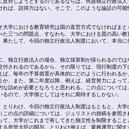
反対しようとするのであるならば、何故独立行政法人
ければ、説得力はない。そこで、このような論証の可能
大学における教育研究は国の直営方式でなければまと
べた三つの問題点、すなわち、大学における質の高い教
、果たして、今回の独立行政法人制度において、本当に
、独立行政法人の場合、独立採算制が採られるのでは
交付されるのであるから、その限りでは、現行制度の下
えば、毎年の予算措置が具体的にどのように行われるか
うか、また、第二年度以降、例えば、経営努力によって
的な詰めが必要となろうと思われる。この点については
いるので、大学側としてはそれに期待するしかない。
とりわけ、今回の独立行政法人制度はもともと、大学
（この点の詳細については、ジュリストの拙稿を参照さ
って、大学がこれまで有してきた独立性を制限すること
する所管大臣の関与、とりわけ例えば、業務運営に関す