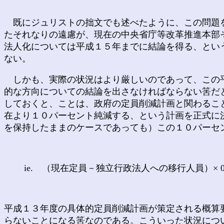
既にジュリストの拙文でも述べたように、この問題を
たそれなりの遠慮が、現在の中央省庁等改革推進本部
法人化については平成１５年までに結論を得る、とい
ない。
しかも、実際の状況はより厳しいのであって、この平
的な方向についての結論を出さなければならない筈だ
しておくと、ことは、政府の定員削減計画と関わるこ
在より１０パーセント純減する、という計画を正式に
を保持したままのケースであっても）この１０パーセ
ie. （現在定員－独立行政法人への移行人員）× 
平成１３年度の具体的定員削減計画が策定される概算
らないことになる筈なのである。こういった状況につ