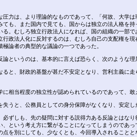
圧力は、より理論的なものであって、「何故、大学は
みても、また国内で見ても、国からは独立の法人格を持
いる。むしろ独立行政法人になれば、国の組織の一部で
立行政法人化に反対するのは、むしろ自己の支配権を現
積極論者の典型的な議論の一つであった。
反論というのは、基本的に言えば恐らく、次のような理
ると、財政的基盤が甚だ不安定となり、営利主義に走
に相当程度の独立性が認められているのであって、敢
失うと、公務員としての身分保障がなくなり、安定し
必ずしも、先の疑問に対する説得力ある反論とはなり
い、という考え方に繋がることになってしまうのであっ
の点を別にしても、少なくとも、今回導入されることと