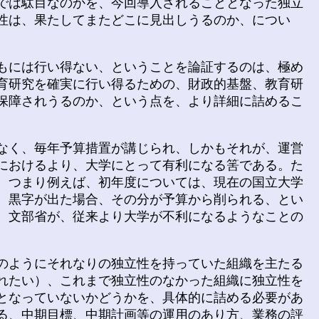
では駄目なのかを、今回導入されることとなった独立
性は、果たしてまたどこに見出しうるのか、につい
もには行い得ない、ということを論証するのは、極め
育研究を確実に行い得るための、財政的基盤、教育研
保障されうるのか、という点を、より詳細に詰めるこ
なく、毎年予算措置が講じられ、しかもそれが、運営
におけるより、大学にとって有利になる筈である。た
、つまり例えば、初年度については、現在の国立大学
、黒字が出た場合、その分が予算から削られる、とい
、文部省が、従来より大学が不利になるようなことの
のようにそれなりの独立性を持っていた組織を主たる
れたい）、これまで独立性のなかった組織に独立性を
となっていないかどうかを、具体的に詰める必要があ
る、中期目標、中期計画等の運用のあり方、業務の評